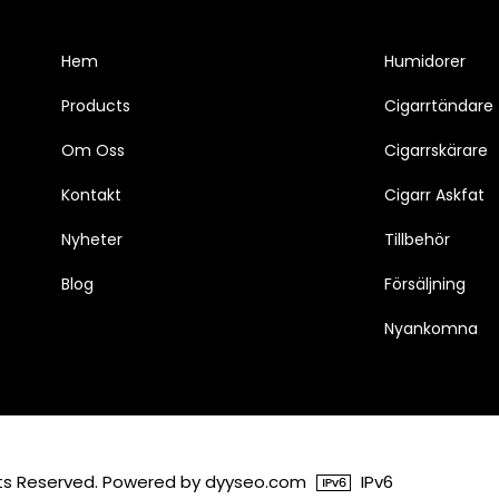
Hem
Humidorer
Products
Cigarrtändare
Om Oss
Cigarrskärare
Kontakt
Cigarr Askfat
Nyheter
Tillbehör
Blog
Försäljning
Nyankomna
ghts Reserved. Powered by dyyseo.com
IPv6