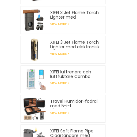
XIFEI 3 Jet Flame Torch
Lighter med
fjäderbelastad V
VIEW MORE
Cutter
XIFEI 3 Jet Flame Torch
Lighter med elektronisk
tändning
VIEW MORE
XIFEI luftrenare och
luftfuktare Combo
VIEW MORE
Travel Humidor-fodral
med 5-i-1
cigarrtändare, rymmer
VIEW MORE
7 cigarrer
XIFEI Soft Flame Pipe
Cigartändare med