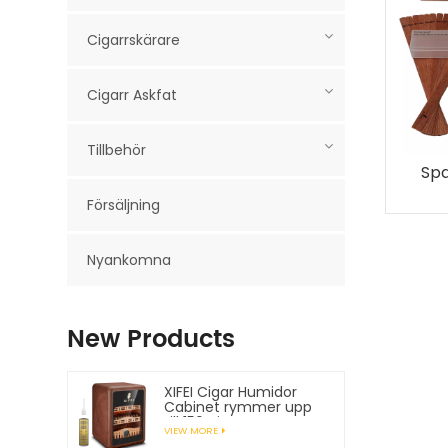
Cigarrskärare
Cigarr Askfat
Tillbehör
Spa
Försäljning
Nyankomna
New Products
XIFEI Cigar Humidor
Cabinet rymmer upp
till 150 cigarrer
VIEW MORE