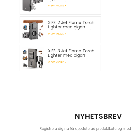
Pipe Tools
VIEW MORE
XIFEI 2 Jet Flame Torch
Lighter med cigarr
Vcutter Punch Stand
VIEW MORE
Draw Enhancer
XIFEI 3 Jet Flame Torch
Lighter med cigarr
Vcutter Punch Stand
VIEW MORE
Draw Enhancer
NYHETSBREV
Registrera dig nu för uppdaterad produktkatalog med c