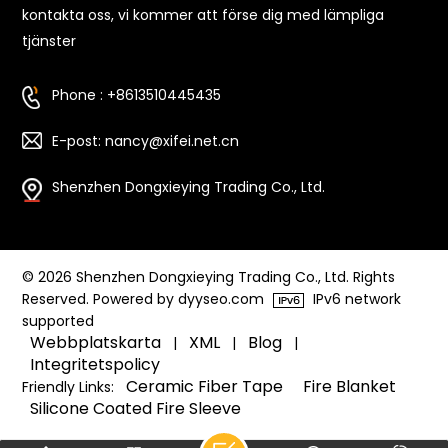
kontakta oss, vi kommer att förse dig med lämpliga
tjänster
Phone : +8613510445435
E-post: nancy@xifei.net.cn
Shenzhen Dongxieying Trading Co., Ltd.
© 2026 Shenzhen Dongxieying Trading Co., Ltd. Rights
Reserved. Powered by dyyseo.com
IPv6 network
supported
Webbplatskarta
XML
Blog
|
|
|
Integritetspolicy
Ceramic Fiber Tape
Fire Blanket
Friendly Links:
Silicone Coated Fire Sleeve