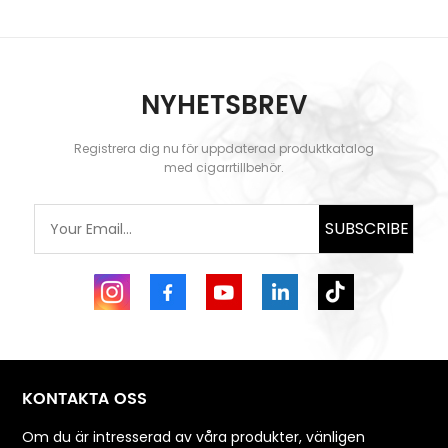
NYHETSBREV
Registrera dig nu för uppdaterad produktkatalog
med cigarrtillbehör.
SUBSCRIBE
KONTAKTA OSS
Om du är intresserad av våra produkter, vänligen